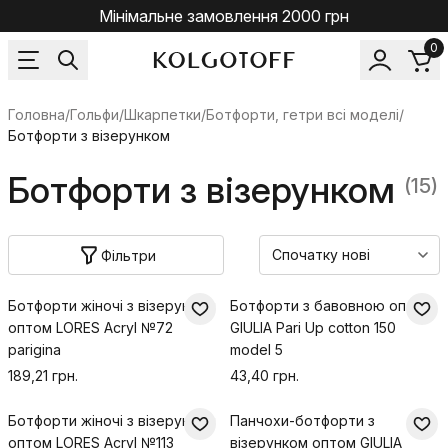
Мінімальне замовлення 2000 грн
0
Головна
/
Гольфи/Шкарпетки
/
Ботфорти, гетри всі моделі
/
Ботфорти з візерунком
Ботфорти з візерунком
(15)
Фільтри
Ботфорти жіночі з візерунком
Ботфорти з бавовною оптом
оптом LORES Acryl №72
GIULIA Pari Up cotton 150
parigina
model 5
189,21 грн.
43,40 грн.
Ботфорти жіночі з візерунком
Панчохи-ботфорти з
оптом LORES Acryl №113
візерунком оптом GIULIA