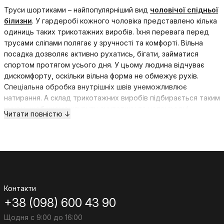
Труси шортиками – найпопулярніший вид
чоловічої спідньої
білизни
. У гардеробі кожного чоловіка представлено кілька
одиниць таких трикотажних виробів. Їхня перевага перед
трусами сліпами полягає у зручності та комфорті. Вільна
посадка дозволяє активно рухатись, бігати, займатися
спортом протягом усього дня. У цьому людина відчуває
дискомфорту, оскільки вільна форма не обмежує рухів.
Спеціальна обробка внутрішніх швів унеможливлює
натирання. А склад трикотажних виробів підбирається таким
чином, щоб унеможливити синтетику та неприродні
Читати повністю ↓
матеріали. Труси чоловічі шорти оптом тепер доступні до
покупки в широкому асортименті. Десятки моделей можна
придбати за низькою ціною із послугою доставки.
Які види чоловічих трусів шортами можна
Контакти
купити оптом
+38 (098) 600 43 90
Щодня с 9:00 до 16:00
Перший критерій, за яким ділиться чоловіча спідня білизна –