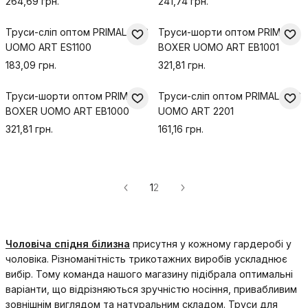
264,69 грн.
241,74 грн.
Труси-сліп оптом PRIMAL SLIP
Труси-шорти оптом PRIMAL
UOMO ART ES1100
BOXER UOMO ART EB1001
183,09 грн.
321,81 грн.
Труси-шорти оптом PRIMAL
Труси-сліп оптом PRIMAL SLIP
BOXER UOMO ART EB1000
UOMO ART 2201
321,81 грн.
161,16 грн.
1
2
Чоловіча
спідня білизна
присутня у кожному гардеробі у
чоловіка. Різноманітність трикотажних виробів ускладнює
вибір. Тому команда нашого магазину підібрала оптимальні
варіанти, що відрізняються зручністю носіння, привабливим
зовнішнім виглядом та натуральним складом. Труси для