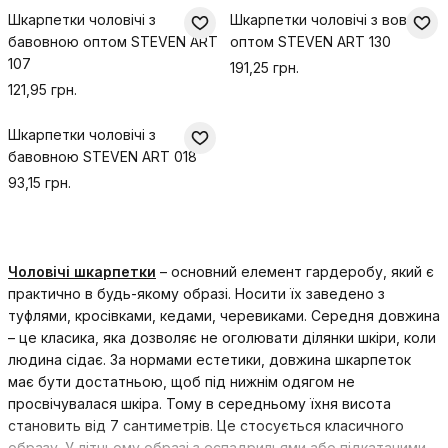
Шкарпетки чоловічі з
Шкарпетки чоловічі з вовною
бавовною оптом STEVEN ART
оптом STEVEN ART 130
107
191,25 грн.
121,95 грн.
Шкарпетки чоловічі з
бавовною STEVEN ART 018
93,15 грн.
Чоловічі шкарпетки
– основний елемент гардеробу, який є
практично в будь-якому образі. Носити їх заведено з
туфлями, кросівками, кедами, черевиками. Середня довжина
– це класика, яка дозволяє не оголювати ділянки шкіри, коли
людина сідає. За нормами естетики, довжина шкарпеток
має бути достатньою, щоб під нижнім одягом не
просвічувалася шкіра. Тому в середньому їхня висота
становить від 7 сантиметрів. Це стосується класичного
образу. У літньому образі з еспадрильями або підкатаними