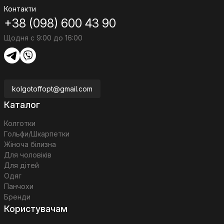
Контакти
+38 (098) 600 43 90
Щодня с 9:00 до 16:00
kolgotoffopt@gmail.com
Каталог
Колготки
Гольфи/Шкарпетки
Жіноча білизна
Для чоловіків
Для дітей
Одяг
Панчохи
Бренди
Користувачам