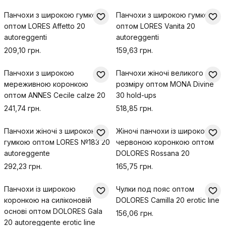
Панчохи з широкою гумкою
Панчохи з широкою гумкою
оптом LORES Affetto 20
оптом LORES Vanita 20
autoreggenti
autoreggenti
209,10 грн.
159,63 грн.
Панчохи з широкою
Панчохи жіночі великого
мереживною коронкою
розміру оптом MONA Divine
оптом ANNES Cecile calze 20
30 hold-ups
241,74 грн.
518,85 грн.
Панчохи жіночі з широкою
Жіночі панчохи із широкою
гумкою оптом LORES №183 20
червоною коронкою оптом
autoreggente
DOLORES Rossana 20
292,23 грн.
165,75 грн.
Панчохи із широкою
Чулки под пояс оптом
коронкою на силіконовій
DOLORES Camilla 20 erotic line
основі оптом DOLORES Gala
156,06 грн.
20 autoreggente erotic line