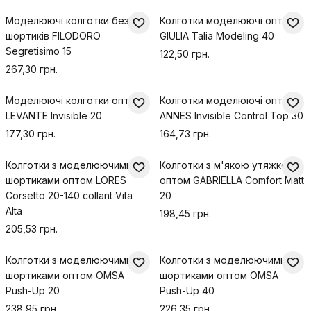
Моделюючі колготки без
Колготки моделюючі оптом
шортиків FILODORO
GIULIA Talia Modeling 40
Segretisimo 15
122,50 грн.
267,30 грн.
Моделюючі колготки оптом
Колготки моделюючі оптом
LEVANTE Invisible 20
ANNES Invisible Control Top 30
177,30 грн.
164,73 грн.
Колготки з моделюючими
Колготки з м'якою утяжкою
шортиками оптом LORES
оптом GABRIELLA Comfort Matt
Corsetto 20-140 collant Vita
20
Alta
198,45 грн.
205,53 грн.
Колготки з моделюючими
Колготки з моделюючими
шортиками оптом OMSA
шортиками оптом OMSA
Push-Up 20
Push-Up 40
238,95 грн.
226,35 грн.