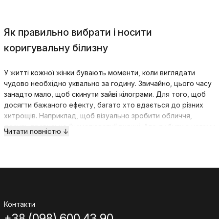
Як правильно вибрати і носити
коригувальну білизну
У житті кожної жінки бувають моменти, коли виглядати
чудово необхідно уквально за годину. Звичайно, цього часу
занадто мало, щоб скинути зайві кілограми. Для того, щоб
досягти бажаного ефекту, багато хто вдається до різних
хитрощів. Наприклад, щоб візуально зробити обличчя,
досить правильно “намалювати” вилиці. Але як бути з ногами
Читати повністю ↓
чи животиком? Для цього багато дівчат використовують
коригувальні білизну.
Для чого потрібна коригувальна білизна
Наш інтернет-магазин пропонує колготки, що моделюють
оптом. Це не тільки дозволить вам придбати необхідні і
Контакти
вкрай корисні аксесуари, але ще й забезпечить лояльність
+38 (098) 600 43 90