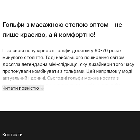
Гольфи з масажною стопою оптом – не
лише красиво, а й комфортно!
Піка своєї популярності гольфи досягли у 60-70 роках
минулого століття. Тоді найбільшого поширення світом
досягла легендарна міні-спідниця, яку дизайнери того часу
пропонували комбінувати з гольфами. Цей напрямок у моді
актуальний і донині. Сьогодні гольфи можна носити з
повсякденним одягом, спортивним і навіть з вечірнім
Читати повністю ↓
вбранням. Все залежить від їхньої моделі та матеріалу
виконання. Але якщо ви дбаєте не тільки про свій зовнішній,
але внутрішній стан, тоді ми пропонуємо вам гольфи з
масажною стопою. Гольфи з масажною стопою оптом у
широкому асортименті представлені на нашому інтернет-
ресурсі.
Контакти