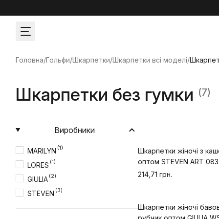
Головна
/
Гольфи/Шкарпетки
/
Шкарпетки всі моделі
/
Шкарпет
Шкарпетки без гумки
(7)
Виробники
(1)
MARILYN
Шкарпетки жіночі з ка
оптом STEVEN ART 083
(1)
LORES
214,71 грн.
(2)
GIULIA
(3)
STEVEN
Шкарпетки жіночі бавов
рубчик оптом GIULIA W