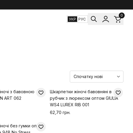
0
УКР
РУС
ночі з бавовною
Шкарпетки жіночі бавовняні в
N ART 062
рубчик з люрексом оптом GIULIA
WS4 LUREX RIB 001
62,70 грн.
ночі без гумки оптом
e 948 No Stress