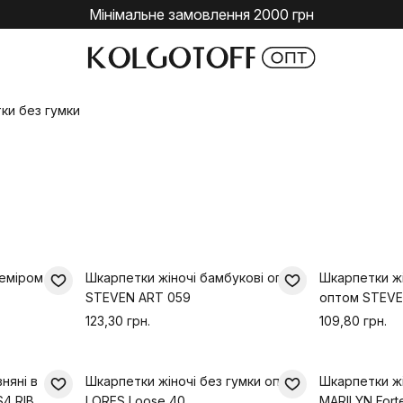
Мінімальне замовлення 2000 грн
ки без гумки
шеміром
Шкарпетки жіночі бамбукові оптом
Шкарпетки жі
STEVEN ART 059
оптом STEVE
123,30 грн.
109,80 грн.
няні в
Шкарпетки жіночі без гумки оптом
Шкарпетки жі
S4 RIB
LORES Loose 40
MARILYN Fort