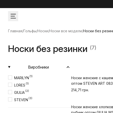
Главная
/
Гольфы/Носки
/
Носки все модели
/
Носки без резин
Носки без резинки
(7)
Виробники
(1)
MARILYN
Носки женские с каше
оптом STEVEN ART 083
(1)
LORES
214,71 грн.
(2)
GIULIA
(3)
STEVEN
Носки женские хлопко
рубчик оптом GIULIA W