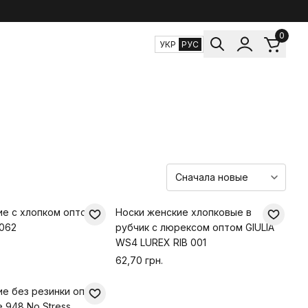
0
УКР
РУС
ие с хлопком оптом
Носки женские хлопковые в
062
рубчик с люрексом оптом GIULIA
WS4 LUREX RIB 001
62,70 грн.
ие без резинки оптом
e 948 No Stress