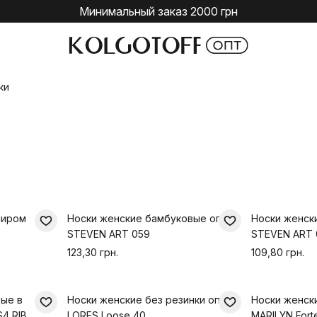
Минимальный заказ 2000 грн
ки
миром
Носки женские бамбуковые оптом
Носки женск
STEVEN ART 059
STEVEN ART 
123,30 грн.
109,80 грн.
вые в
Носки женские без резинки оптом
Носки женск
S4 RIB
LORES Loose 40
MARILYN Fort