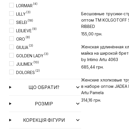
(4)
LORMAR
(3)
Бесшовные трусики-ст
LILLY
оптом TM KOLGOTOFF S
(18)
SIELEI
RIBBED
(9)
LEILIEVE
155,00 грн.
(8)
ORO
(3)
Женская удлинённая х
GIULIA
майка на широкой бре
(3)
GOLDEN LADY
by Intimo Artu 4063
(10)
JULIMEX
685,44 грн.
(2)
DOLORES
(1)
Женские хлопковые тр
OBSESSIVE
в наборе оптом JADEA b
ЩО ОБРАТИ?
(5)
KOLGOTOFF
Artu Pamela
NTF (Новомосковська
(2)
314,16 грн.
РОЗМІР
трикотажна фабрика)
КОРЕКЦІЯ ФІГУРИ