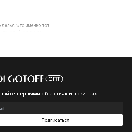
 белья. Это именно тот
, который помогает
 день правильный и взвешенный
го варианта, а также
плуатационном сроке, но и на
ители в большом изобилии
довлетворить любые
авайте первыми об акциях и новинках
Подписаться
обратить внимание на такие