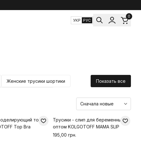
0
УКР
РУС
Женские трусики шортики
Показать все
 топы женские хлопок
моделирующий топ
Трусики - слип для беременных
TOFF Top Bra
оптом KOLGOTOFF MAMA SLIP
195,00 грн.