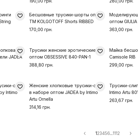
190,00 грн.
280,00 грн.
ринги
Бесшовные трусики-шорты оптом
Моделирующ
tring
TM KOLGOTOFF Shorts RIBBED
оптом GIULIA 
170,00 грн.
363,00 грн.
лопковая
Трусики женские эротические
Майка бесшо
тели JADEA
оптом OBSESSIVE 840-PAN-1
Camisole RIB
388,80 грн.
299,00 грн.
усики-слип
Женские хлопковые трусики-слип
Трусики-сли
y Intimo
в наборе оптом JADEA by Intimo
Intimo Artu 80
Artu Ornella
263,67 грн.
314,16 грн.
1
2
3
4
5
6
...
11
12