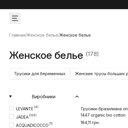
Главная
/
Женское белье
/
Женское белье
Женское белье
(178)
Трусики для беременных
Женские трусы больших 
Трусики-стринг
Женские трусики бразилиана
Ж
Боди женское хлопок
Виробники
(4)
LEVANTE
Трусики-бразилиана оп
1447 organic bio cotton
(105)
JADEA
184,11 грн.
(1)
ACQUADICOCCO