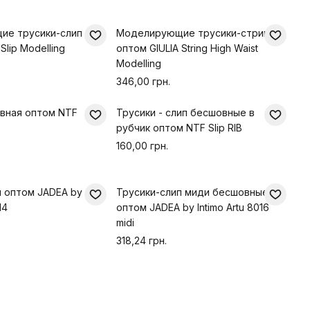
ие трусики-слип
Моделирующие трусики-стринг
Slip Modelling
оптом GIULIA String High Waist
Modelling
346,00 грн.
вная оптом NTF
Трусики - слип бесшовные в
рубчик оптом NTF Slip RIB
160,00 грн.
п оптом JADEA by
Трусики-слип миди бесшовные
14
оптом JADEA by Intimo Artu 8016
midi
318,24 грн.