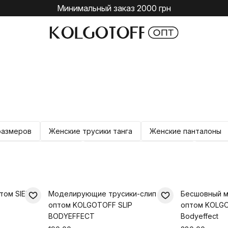
Минимальный заказ 2000 грн
размеров
Женские трусики танга
Женские панталоны
енские трусики-слип
Женские футболки хлопок
Майки,
том SIELEI
Моделирующие трусики-слип
Бесшовный 
оптом KOLGOTOFF SLIP
оптом KOLGO
BODYEFFECT
Bodyeffect