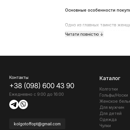
Основные особенности покуп
Одно из главных таинств женщи
элемент гардероба, которого 
Читати повністю ↓
подчеркнуть красивые и изящн
поступок. Такой подход позвол
сэкономить финансовые средст
Дизайн, качество материала и 
внешней привлекательности бе
представлены в интернет-мага
Контакты
Каталог
потребности и купить женское
+38 (098) 600 43 90
Колготки
Ежедневно с 9:00 до 16:00
Гольфы/Носки
Женское бель
На что обратить внимание пр
Для мужчин
Для детей
Одежда
Чтобы покупка онлайн была уда
kolgotoffopt@gmail.com
Чулки
особенности и детали: