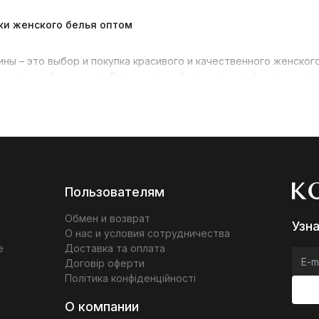
ки женского белья оптом
ны – это выбор и покупка красивого и качественного женского
не может быть много. Ведь именно белье служит фундаментом
ые формы. Купить женское белье оптом – это на сегодняшний
яет минимизировать свои силы на поиски нужного и подходяще
ва.
строчки играют весомую роль и сказываются не только на экс
лья. Женское белье оптом Украина и другие страны производ
зине Колготофф. Выбор товара и его ассортимент позволит у
Пользователям
 белье оптом по очень приятной стоимости.
Обмен и возврат
Узн
О нас и условия сотрудничества
е
Доставка та оплата
и покупке женского белья оптом
Договір оферти
Політика конфіденційності
чной и вызывала у вас только приятные эмоции, очень важно 
О компании