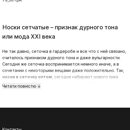
Носки сетчатые – признак дурного тона
или мода XXI века
Не так давно, сеточка в гардеробе и все что с ней связано,
считалось признаком дурного тона и даже вульгарности.
Сегодня же сеточка воспринимается немного иначе, а в
сочетании с некоторыми вещами даже положительно. Так,
носки в сеточку оптом
, сегодня набирают нового пика
популярности, привнося изюминку в ваши образы и
Читати повністю ↓
добавляя лаконичности стилю.
Известные блогеры уже вовсю рекламируют это давно
забытое изделие, поэтому следует разобраться, с чем и
как следует носить носки сетчатые и колготки, чтобы быть
не только в тренде, но и выглядеть современно и со
вкусом.
Контакты