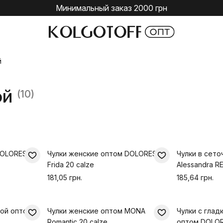
Минимальный заказ 2000 грн
й
ой
(10)
DOLORES
Чулки женские оптом DOLORES
Чулки в сет
Frida 20 calze
Alessandra RE
181,05 грн.
185,64 грн.
кой оптом
Чулки женские оптом MONA
Чулки с глад
Romantic 20 calze
оптом DOLOR