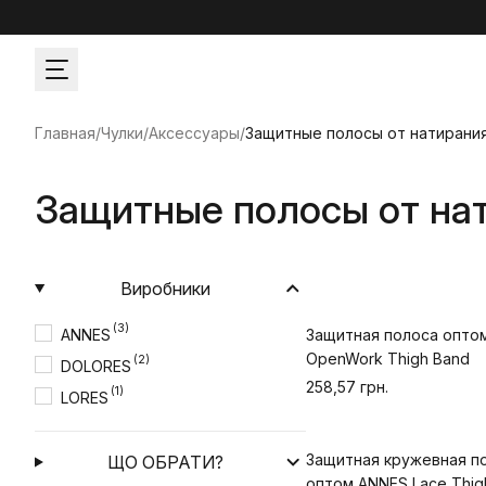
Главная
/
Чулки
/
Аксессуары
/
Защитные полосы от натирани
Защитные полосы от на
Виробники
(3)
ANNES
Защитная полоса опто
OpenWork Thigh Band
(2)
DOLORES
258,57 грн.
(1)
LORES
Защитная кружевная п
ЩО ОБРАТИ?
оптом ANNES Lace Thig