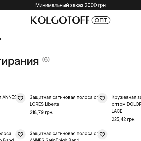
Минимальный заказ 2000 грн
я
тирания
(6)
м ANNES
Защитная сатиновая полоса оптом
Кружевная з
LORES Liberta
оптом DOLO
LACE
218,79 грн.
225,42 грн.
олоса
Защитная сатиновая полоса оптом
h Band
ANNES SatinThigh Band