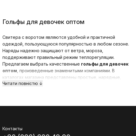
Гольфы для девочек оптом
Свитера с воротом являются удобной и практичной
одеждой, пользующуюся популярностью в любом сезоне.
Наряды надежно защищают от ветра, мороза,
поддерживают правильный режим теплорегуляции.
Предлагаем выбрать качественные
гольфы для девочек
оптом
, произведенные знаменитыми компаниями. В
каталогах магазина представлены простые, нарядные,
Читати повністю ↓
теплые или тоненькие модные модели.
Гольфом принято называть трикотажную одежду, имеющую
длинный или короткий рукав, большой ворот. Разнообразие
моделей позволяет носить их зимой, осенью, теплым
летом. Тонкие гольфы-футболки выглядят красиво, стильно,
неординарно.
Контакты