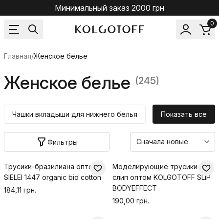
Минимальный заказ 2000 грн
0
Главная
/
Женское белье
Женское белье
(245)
Чашки вкладыши для нижнего белья
Показать все
Эротическое белье
Бесшовное белье
Фильтры
Моделирующее белье все модели
Трусики-бразилиана оптом
Моделирующие трусики-
Женское белье
SIELEI 1447 organic bio cotton
слип оптом KOLGOTOFF SLIP
BODYEFFECT
184,11 грн.
190,00 грн.