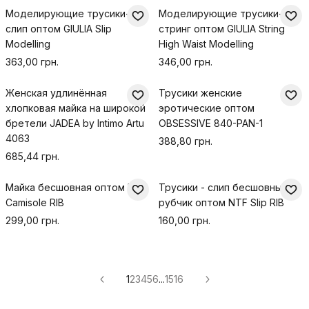
Моделирующие трусики-
Моделирующие трусики-
слип оптом GIULIA Slip
стринг оптом GIULIA String
Modelling
High Waist Modelling
363,00 грн.
346,00 грн.
Женская удлинённая
Трусики женские
хлопковая майка на широкой
эротические оптом
бретели JADEA by Intimo Artu
OBSESSIVE 840-PAN-1
4063
388,80 грн.
685,44 грн.
Майка бесшовная оптом NTF
Трусики - слип бесшовные в
Camisole RIB
рубчик оптом NTF Slip RIB
299,00 грн.
160,00 грн.
1
2
3
4
5
6
...
15
16