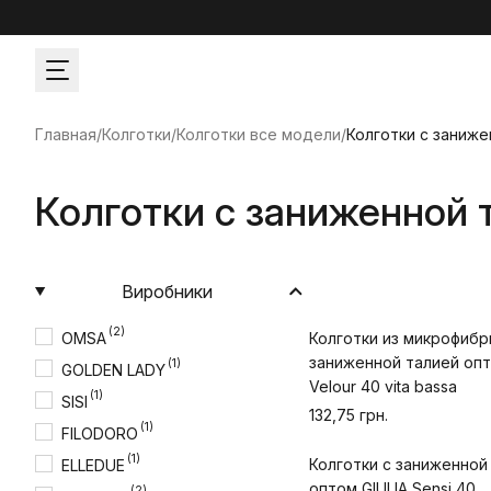
Главная
/
Колготки
/
Колготки все модели
/
Колготки с заниже
Колготки с заниженной
Виробники
(2)
OMSA
Колготки из микрофибр
заниженной талией оп
(1)
GOLDEN LADY
Velour 40 vita bassa
(1)
SISI
132,75 грн.
(1)
FILODORO
(1)
Колготки с заниженной
ELLEDUE
оптом GIULIA Sensi 40
(2)