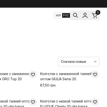
0
УКР
РУС
нские с заниженной
Колготки с заниженной талией
м ORO Top 20
оптом GIULIA Sensi 20
87,50 грн.
изкой талией оптом
Колготки с низкой талией оптом
y 20 vita bassa
ELLEDUE Christy 20 vita bassa