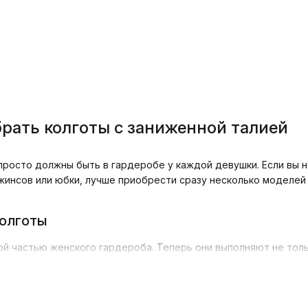
рать колготы с заниженной талией
росто должны быть в гардеробе у каждой девушки. Если вы н
жинсов или юбки, лучше приобрести сразу несколько моделей 
колготы
й частью женского гардероба. Теперь они выполняют не толь
нное участие в формировании образа. Если вы действительно
 зависимости от обстановки и ситуации, лучше всего заранее
 моделями белья. Так вы будете готовы к любому повороту с