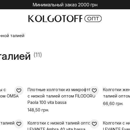
Минимальный заказ 2000 грн
нной талией
 талией
(11)
ы с
Плотные колготки из микрофтбры
Колготки же
том OMSA
с низкой талией оптом FILODORO
талией опто
Paola 100 vita bassa
66,60 грн.
148,50 грн.
 талией
Колготки с низкой талией оптом
Колготки с н
LEVANTE Ambra 40 vita bassa
LEVANTE Ever