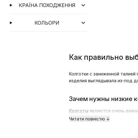
КРАЇНА ПОХОДЖЕННЯ
КОЛЬОРИ
Как правильно выб
Колготки с заниженной талией
п
изделия выглядывала из-под д
Зачем нужны низкие 
Колготы
являются очень важно
еще и принимают непосредстве
Читати повністю ↓
выглядеть можно и стильно вне
гардероб несколькими разными