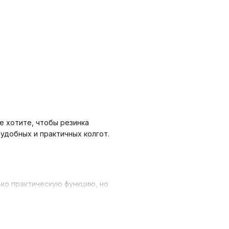
е хотите, чтобы резинка
удобных и практичных колгот.
ко практическую функцию, но
 заботитесь о том, чтобы
 укомплектовать свой
обытий.