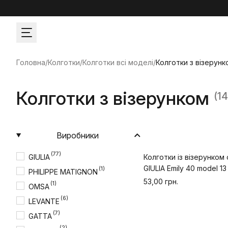
Головна
/
Колготки
/
Колготки всі моделі
/
Колготки з візерунк
Колготки з візерунком
(1
Виробники
(77)
GIULIA
Колготки із візерунком
GIULIA Emily 40 model 13
(1)
PHILIPPE MATIGNON
53,00 грн.
(1)
OMSA
(6)
LEVANTE
(7)
GATTA
(2)