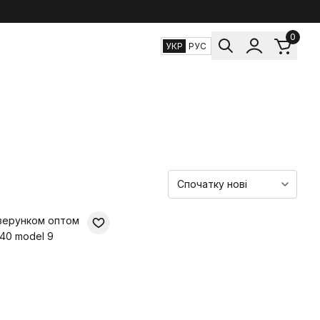
0
УКР
РУС
ізерунком оптом
 40 model 9