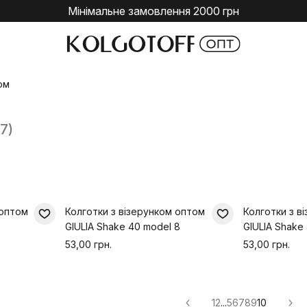
Мінімальне замовлення 2000 грн
ом
47)
 оптом
Колготки з візерунком оптом
Колготки з в
GIULIA Shake 40 model 8
GIULIA Shake
53,00 грн.
53,00 грн.
1
2
...
5
6
7
8
9
10