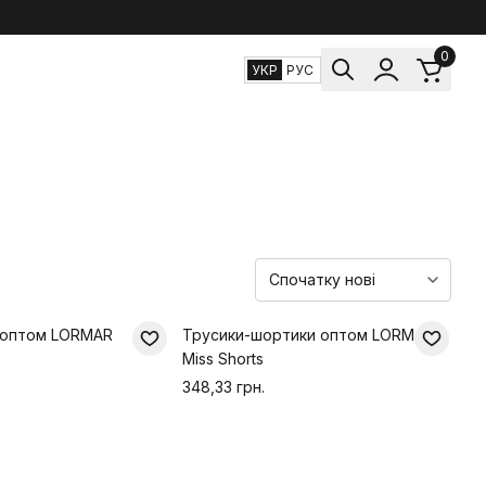
0
УКР
РУС
п оптом LORMAR
Трусики-шортики оптом LORMAR
P
Miss Shorts
348,33 грн.