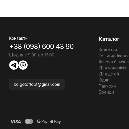
Контакти
Каталог
+38 (098) 600 43 90
Колготки
Щодня с 9:00 до 16:00
Гольфи/Шкарп
Жіноча білизна
Для чоловіків
Для дітей
Одяг
kolgotoffopt@gmail.com
Панчохи
Бренди