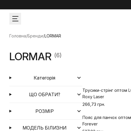
Головна
/
Бренди
/
LORMAR
LORMAR
(6)
Категорія
Трусики-стрінг оптом
ЩО ОБРАТИ?
Roxy Laser
266,73 грн.
РОЗМІР
Пояс для панчох опто
Forever
МОДЕЛЬ БІЛИЗНИ