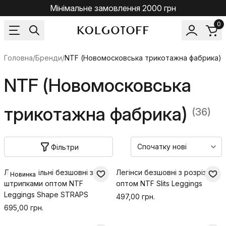
Мінімальне замовлення 2000 грн
0
Головна
/
Бренди
/
NTF (Новомосковська трикотажна фабрика)
NTF (Новомосковська
трикотажна фабрика)
(36)
Фільтри
Легінси щільні безшовні зі
Легінси безшовні з розрізами
Новинка
штрипками оптом NTF
оптом NTF Slits Leggings
Leggings Shape STRAPS
497,00 грн.
695,00 грн.