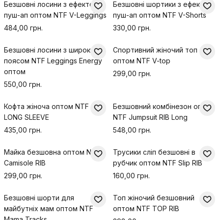
Безшовні лосини з ефектом
Безшовні шортики з ефектом
пуш-ап оптом NTF V-Leggings
пуш-ап оптом NTF V-Shorts
484,00 грн.
330,00 грн.
Безшовні лосини з широким
Спортивний жіночий топ
поясом NTF Leggings Energy
оптом NTF V-top
оптом
299,00 грн.
550,00 грн.
Кофта жіноча оптом NTF
Безшовний комбінезон оптом
LONG SLEEVE
NTF Jumpsuit RIB Long
435,00 грн.
548,00 грн.
Майка безшовна оптом NTF
Трусики сліп безшовні в
Camisole RIB
рубчик оптом NTF Slip RIB
299,00 грн.
160,00 грн.
Безшовні шорти для
Топ жіночий безшовний
майбутніх мам оптом NTF
оптом NTF TOP RIB
Mama Tracks