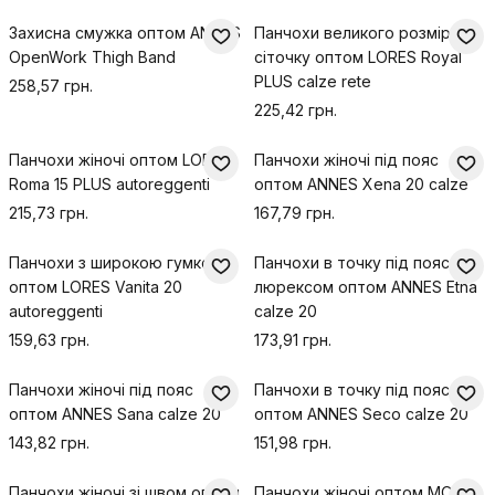
Захисна смужка оптом ANNES
Панчохи великого розміру у
OpenWork Thigh Band
сіточку оптом LORES Royal
PLUS calze rete
258,57 грн.
225,42 грн.
Панчохи жіночі оптом LORES
Панчохи жіночі під пояс
Roma 15 PLUS autoreggenti
оптом ANNES Xena 20 calze
215,73 грн.
167,79 грн.
Панчохи з широкою гумкою
Панчохи в точку під пояс з
оптом LORES Vanita 20
люрексом оптом ANNES Etna
autoreggenti
calze 20
159,63 грн.
173,91 грн.
Панчохи жіночі під пояс
Панчохи в точку під пояс
оптом ANNES Sana calze 20
оптом ANNES Seco calze 20
143,82 грн.
151,98 грн.
Панчохи жіночі зі швом оптом
Панчохи жіночі оптом MONA