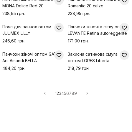
MONA Delice Red 20
Romantic 20 calze
238,95 грн.
238,95 грн.
Пояс для панчох оптом
Панчохи жіночі в сітку оптом
JULIMEX LILLY
LEVANTE Retina autoreggente
246,60 грн.
171,00 грн.
Панчохи жіночі оптом GATTA
Захисна сатинова смуга
Ars Amandi BELLA
оптом LORES Liberta
484,20 грн.
218,79 грн.
1
2
3
4
5
6
7
8
9