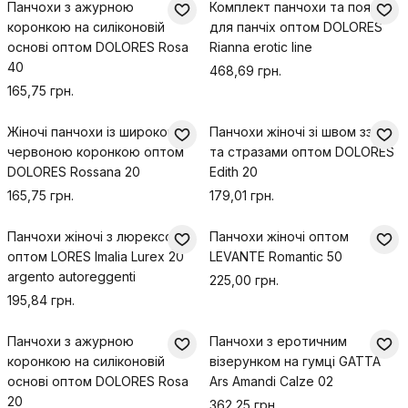
Панчохи з ажурною
Комплект панчохи та пояс
коронкою на силіконовій
для панчіх оптом DOLORES
основі оптом DOLORES Rosa
Rianna erotic line
40
468,69 грн.
165,75 грн.
Жіночі панчохи із широкою
Панчохи жіночі зі швом ззаду
червоною коронкою оптом
та стразами оптом DOLORES
DOLORES Rossana 20
Edith 20
165,75 грн.
179,01 грн.
Панчохи жіночі з люрексом
Панчохи жіночі оптом
оптом LORES Imalia Lurex 20
LEVANTE Romantic 50
argento autoreggenti
225,00 грн.
195,84 грн.
Панчохи з ажурною
Панчохи з еротичним
коронкою на силіконовій
візерунком на гумці GATTA
основі оптом DOLORES Rosa
Ars Amandi Calze 02
20
362,25 грн.