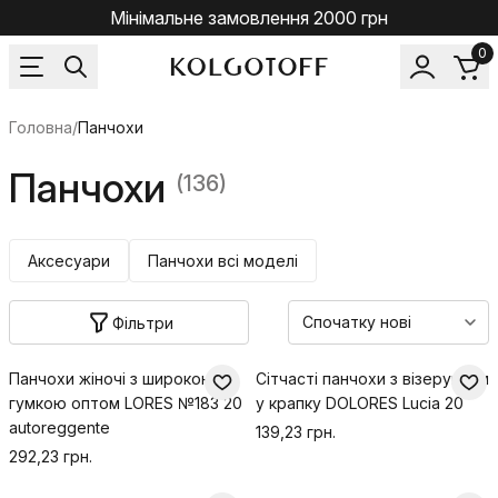
Мінімальне замовлення 2000 грн
0
Головна
/
Панчохи
Панчохи
(136)
Аксесуари
Панчохи всі моделі
Фільтри
Панчохи жіночі з широкою
Сітчасті панчохи з візерунком
гумкою оптом LORES №183 20
у крапку DOLORES Lucia 20
autoreggente
139,23 грн.
292,23 грн.