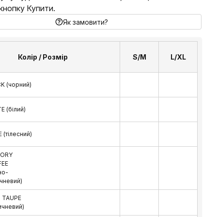
 кнопку Купити.
Як замовити?
Колір / Розмір
S/M
L/XL
K (чорний)
E (білий)
 (тілесний)
CORY
FEE
но-
чневий)
 TAUPE
ичневий)