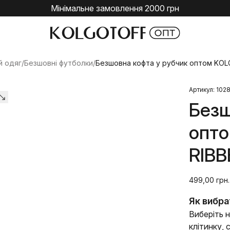
Мінімальне замовлення 2000 грн
й одяг
/
Безшовні футболки
/
Безшовна кофта у рубчик оптом KOL
Артикул: 102
Безш
опто
RIBB
499,00 грн.
Як вибра
Виберіть н
клітинку,