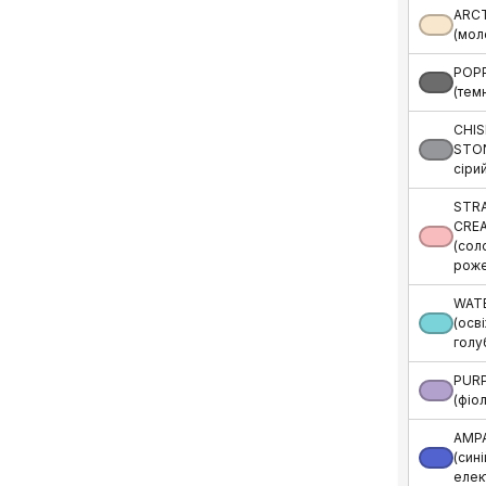
ARC
(мол
POP
(тем
CHIS
STON
сірий
STR
CRE
(сол
роже
WAT
(осв
голу
PUR
(фіо
AMP
(сині
елек