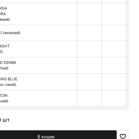
HSIA
ORA
евий)
I (зелений)
HIGHT
й)
D DENIM
убий)
ING BLUE
но-синій)
ZON
ений)
0 шт.
В кошик