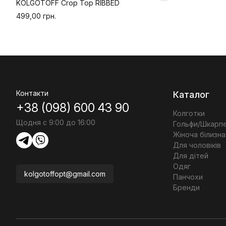
KOLGOTOFF Crop Top RIBBED
499,00 грн.
Контакти
Каталог
+38 (098) 600 43 90
Колготки
Щодня с 9:00 до 16:00
Гольфи/Шкарп
Жіноча білизна
Для чоловіків
Для дітей
Одяг
kolgotoffopt@gmail.com
Панчохи
Бренди