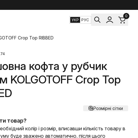
0
УКР
РУС
GOTOFF Crop Top RIBBED
874
овна кофта у рубчик
м KOLGOTOFF Crop Top
ED
Розмірні сітки
ти товар?
еобхідний колір і розмір, вписавши кількість товару в
 суму буде зважено автоматично, після цього