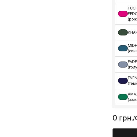
FUC
FED
(рож
KHAK
MID
(сині
FADE
(гол
EVEN
(тем
AMA
(зел
0 грн.
/