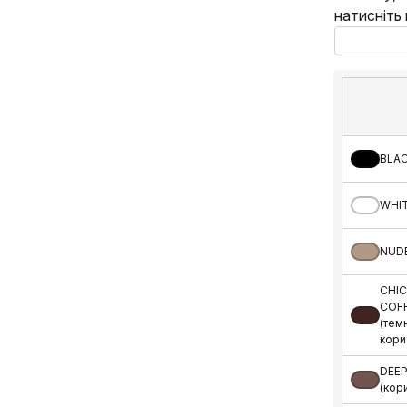
натисніть
BLAC
WHIT
NUDE
CHI
COF
(тем
кори
DEEP
(кор