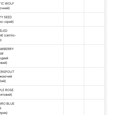
TIC WOLF
очний)
PY SEED
но-сірий)
ELED
E (світло-
)
AWBERRY
AM
одкий
вий)
ERSPOUT
іжаючий
бий)
PLE ROSE
летовий)
ARO BLUE
й
трик)