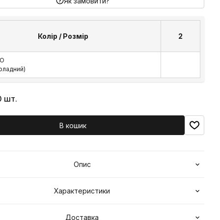
Як замовити?
Колір / Розмір
2
O
оладний)
0 шт.
В кошик
Опис
Характеристики
Доставка