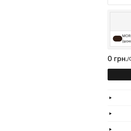
MOR
(шок
0 грн.
/