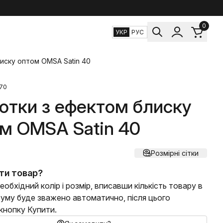
0
УКР
РУС
иску оптом OMSA Satin 40
270
отки з ефектом блиску
м OMSA Satin 40
Розмірні сітки
ти товар?
еобхідний колір і розмір, вписавши кількість товару в
 суму буде зважено автоматично, після цього
 кнопку Купити.