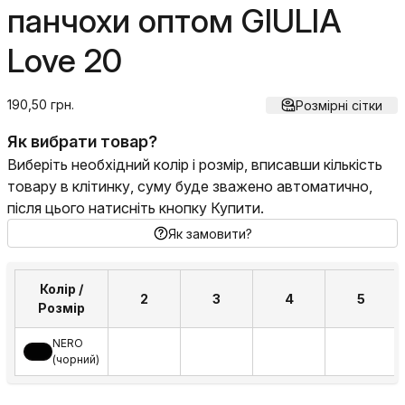
панчохи оптом GIULIA
Love 20
190,50 грн.
Розмірні сітки
Як вибрати товар?
Виберіть необхідний колір і розмір, вписавши кількість
товару в клітинку, суму буде зважено автоматично,
після цього натисніть кнопку Купити.
Як замовити?
Колір /
2
3
4
5
Розмір
NERO
(чорний)