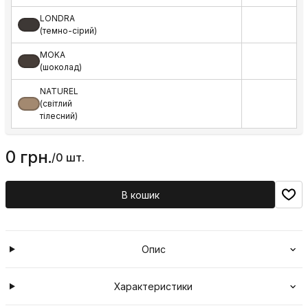
LONDRA
(темно-сірий)
MOKA
(шоколад)
NATUREL
(світлий
тілесний)
0 грн.
/
0 шт.
В кошик
Опис
Характеристики