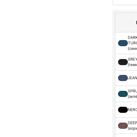
DAR
TUR
(син
GRE
(тем
JEAN
SPR
(зел
NERO
DEEP
(кор