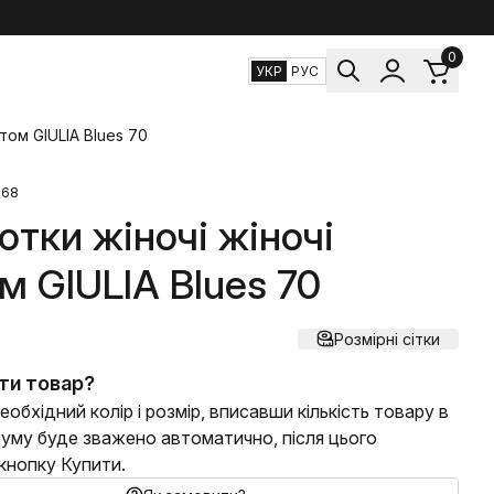
0
УКР
РУС
том GIULIA Blues 70
268
отки жіночі жіночі
м GIULIA Blues 70
Розмірні сітки
ти товар?
еобхідний колір і розмір, вписавши кількість товару в
 суму буде зважено автоматично, після цього
 кнопку Купити.