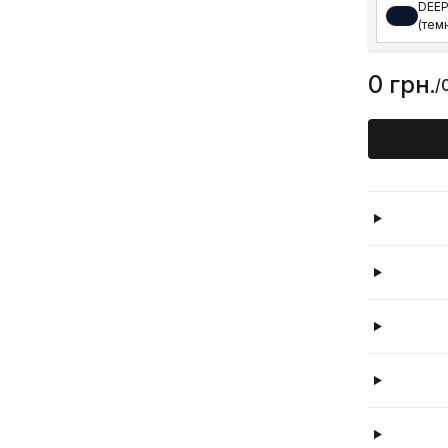
DEEP
(тем
0 грн.
/