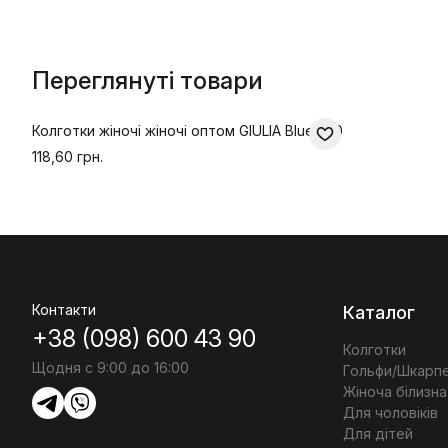
Переглянуті товари
Колготки жіночі жіночі оптом GIULIA Blues 70
118,60 грн.
Контакти
Каталог
+38 (098) 600 43 90
Колготки
Щодня с 9:00 до 16:00
Гольфи/Шкарп
Жіноча білизна
Для чоловіків
Для дітей