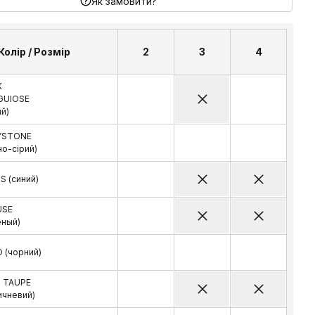
Як замовити?
Колір / Розмір
2
3
4
K
GUIOSE
ий)
YSTONE
но-сірий)
S (синий)
USE
ёный)
 (чорний)
 TAUPE
ичневий)