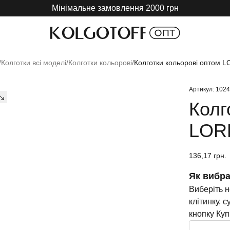
Мінімальне замовлення 2000 грн
/
Колготки всі моделі
/
Колготки кольорові
/
Колготки кольорові оптом 
Артикул: 102
Колг
LORE
136,17 грн.
Як вибра
Виберіть н
клітинку, 
кнопку Куп