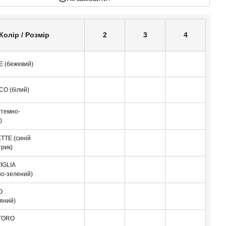
Колір / Розмір
2
3
4
E (бежевий)
CO (білий)
(темно-
)
TTE (синій
трик)
IGLIA
но-зелений)
O
ляний)
TORO