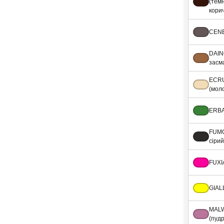
(тем
кори
CENE
DAIN
засм
ECR
(мол
ERBA
FUMO
сірий
FUXI
GIAL
MAL
(пуд