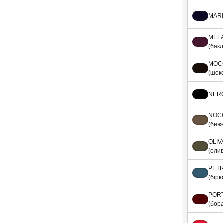
MARI
MEL
(бак
MOC
(шок
NERO
NOC
(беж
OLIV
(оли
PETR
(бір
POR
(бор