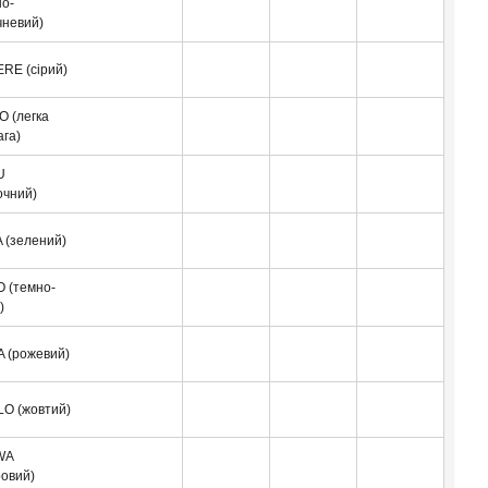
но-
чневий)
RE (сірий)
O (легка
ага)
U
очний)
 (зелений)
 (темно-
)
A (рожевий)
LO (жовтий)
WA
ровий)