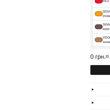
RED 
SEN
(пом
SIGA
кори
VISO
засм
0 грн.
/
0 