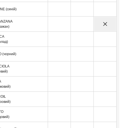
NE (синій)
ANZANA
лажан)
CA
олад)
 (чорний)
CIOLA
евий)
A
вковий)
OIL
юзовий)
TO
довий)