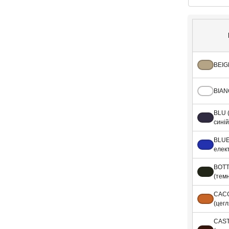
BEIG
BIAN
BLU 
синій
BLUE
елек
BOTT
(тем
CAC
(цег
CAS