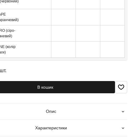
(червоний)
APE
аранчевий)
RO (сіро-
чневий)
NE (колір
аги)
шт.
В кошик
Опис
Характеристики