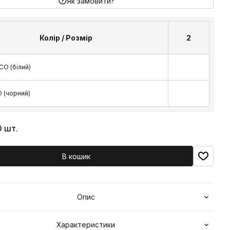
Як замовити?
Колір / Розмір
2
CO (білий)
 (чорний)
0 шт.
В кошик
Опис
Характеристики