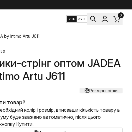
0
УКР
РУС
by Intimo Artu J611
953
ики-стрінг оптом JADEA
timo Artu J611
Розмірні сітки
ти товар?
еобхідний колір і розмір, вписавши кількість товару в
 суму буде зважено автоматично, після цього
 кнопку Купити.