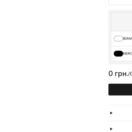
BIAN
NERO
0 грн.
/