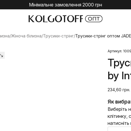
Мінімальне замовлення 2000 грн
лизна
/
Жіноча білизна
/
Трусики-стрінг
/
Трусики-стрінг оптом JADEA 
Артикул: 100
Трус
by In
234,60 грн.
Як вибра
Виберіть н
клітинку,
натисніть