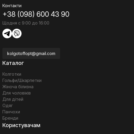
Контакти
+38 (098) 600 43 90
Щодня с 9:00 до 16:00
kolgotoffopt@gmail.com
Каталог
Колготки
Гольфи/Шкарпетки
Жіноча білизна
Для чоловіків
Для дітей
Одяг
Панчохи
Бренди
Користувачам