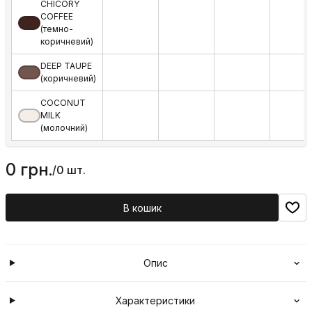
CHICORY
COFFEE
(темно-
коричневий)
DEEP TAUPE
(коричневий)
COCONUT
MILK
(молочний)
0 грн.
/
0 шт.
В кошик
Опис
Характеристики