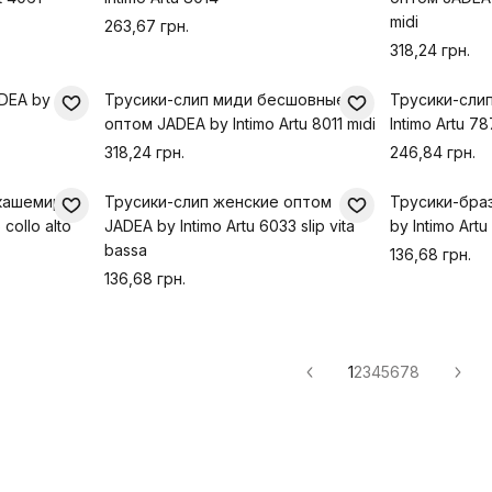
midi
263,67 грн.
318,24 грн.
DEA by
Трусики-слип миди бесшовные
Трусики-сли
оптом JADEA by Intimo Artu 8011 midi
Intimo Artu 78
318,24 грн.
246,84 грн.
 кашемира
Трусики-слип женские оптом
Трусики-бра
collo alto
JADEA by Intimo Artu 6033 slip vita
by Intimo Artu
bassa
136,68 грн.
136,68 грн.
1
2
3
4
5
6
7
8