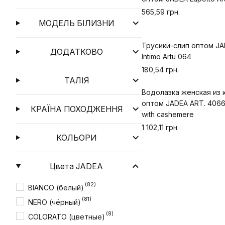
565,59 грн.
МОДЕЛЬ БІЛИЗНИ
Трусики-слип оптом JA
ДОДАТКОВО
Intimo Artu 064
180,54 грн.
ТАЛІЯ
Водолазка женская из
оптом JADEA ART. 4066 
КРАЇНА ПОХОДЖЕННЯ
with cashemere
1 102,11 грн.
КОЛЬОРИ
Цвета JADEA
(82)
BIANCO (белый)
(81)
NERO (чёрный)
(8)
COLORATO (цветные)