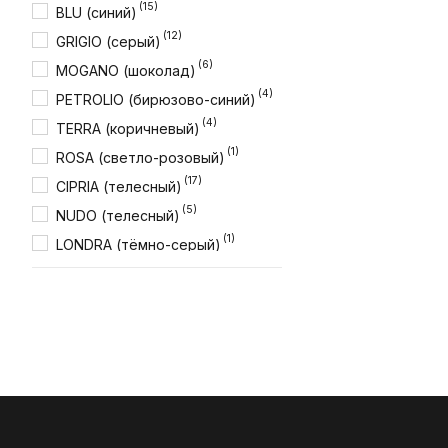
(15)
BLU (синий)
(12)
GRIGIO (серый)
(6)
MOGANO (шоколад)
(4)
PETROLIO (бирюзово-синий)
(4)
TERRA (коричневый)
(1)
ROSA (светло-розовый)
(17)
CIPRIA (телесный)
(5)
NUDO (телесный)
(1)
LONDRA (тёмно-серый)
(1)
AMARENA (малиновый)
(1)
ATLANTICO (голубой)
(1)
ACQUAMARINA (голубой)
(1)
ARDESIA (серый)
(1)
CORALLO0(коралловый)
(2)
PROFILO VERDE (зелёный)
(1)
PROFILO AZZURO (синий)