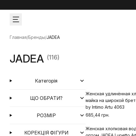
Главная
/
Бренды
/
JADEA
JADEA
(116)
Категорія
Женская удлинённая х
ЩО ОБРАТИ?
майка на широкой бре
by Intimo Artu 4063
РОЗМІР
685,44 грн.
Женская хлопковая во
КОРЕКЦІЯ ФІГУРИ
оптом JADEA Lupetto Ar