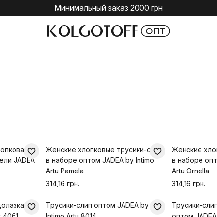
Минимальный заказ 2000 грн
лопковая
Женские хлопковые трусики-слип
Женские хло
тели JADEA
в наборе оптом JADEA by Intimo
в наборе опт
Artu Pamela
Artu Ornella
314,16 грн.
314,16 грн.
долазка
Трусики-слип оптом JADEA by
Трусики-сли
t 4061
Intimo Artu 8014
оптом JADEA b