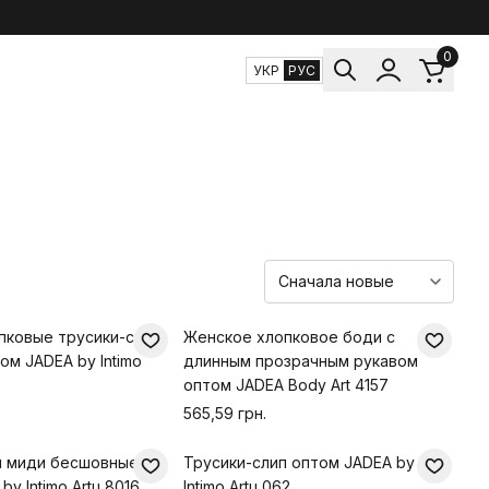
0
УКР
РУС
пковые трусики-слип
Женское хлопковое боди с
ом JADEA by Intimo
длинным прозрачным рукавом
оптом JADEA Body Art 4157
565,59 грн.
п миди бесшовные
Трусики-слип оптом JADEA by
y Intimo Artu 8016
Intimo Artu 062