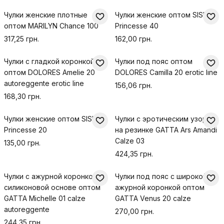
Чулки с широкой коронкой
Чулки женские плотные
Чулки женские оптом SISI
оптом MARILYN Chance 100
Princesse 40
Чулки классические
Плотные чулки
317,25 грн.
162,00 грн.
Чулки под пояс
Чулки с гладкой коронкой
Чулки под пояс оптом
Чулки со швом (имитация шва)
оптом DOLORES Amelie 20
DOLORES Camilla 20 erotic line
autoreggente erotic line
156,06 грн.
Чулки с узором
Сетчатые чулки
168,30 грн.
Чулки для невесты
Чулки женские оптом SISI
Чулки с эротическим узором
Чулки больших размеров
Princesse 20
на резинке GATTA Ars Amandi
Calze 03
135,00 грн.
Чулки с открытыми пальцами
424,35 грн.
Чулки ультратонкие
Чулки с ажурной коронкой на
Чулки под пояс с широкой
силиконовой основе оптом
ажурной коронкой оптом
GATTA Michelle 01 calze
GATTA Venus 20 calze
autoreggente
270,00 грн.
244,35 грн.