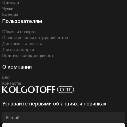
Одежда
Чулки
Бренды
Пользователям
Обмен и возврат
О нас и условия сотрудничества
Доставка та оплата
Договір оферти
Політика конфіденційності
О компании
Блог
Контакты
Узнавайте первыми об акциях и новинках