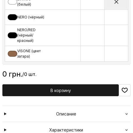
(белый)
NERO (чёрный)
NERO/RED
(чёрный/
красный)
VISONE (цвет
загара)
0 грн.
/
0 шт.
В корзину
Описание
Характеристики