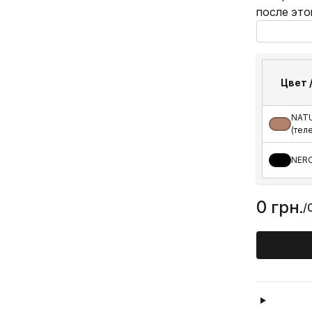
после это
Цвет 
NAT
(тел
NERO
0 грн.
/