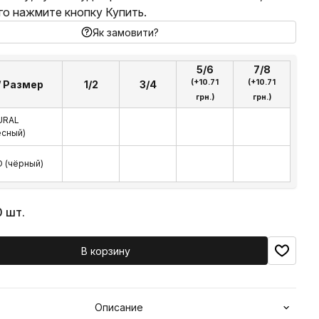
го нажмите кнопку Купить.
Як замовити?
5/6
7/8
(+10.71
(+10.71
/ Размер
1/2
3/4
грн.)
грн.)
URAL
есный)
 (чёрный)
0 шт.
В корзину
Описание