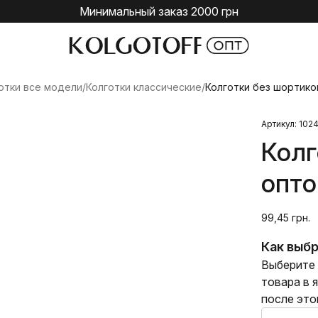
Минимальный заказ 2000 грн
отки все модели
/
Колготки классические
/
Колготки без шортиков
Артикул: 102
Колг
опто
99,45 грн.
Как выбр
Выберите 
товара в 
после это