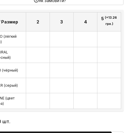
Як замовити?
(+13.26
5
/ Размер
2
3
4
грн.)
O (лёгкий
)
URAL
есный)
 (чёрный)
ER (серый)
NE (цвет
ра)
0 шт.