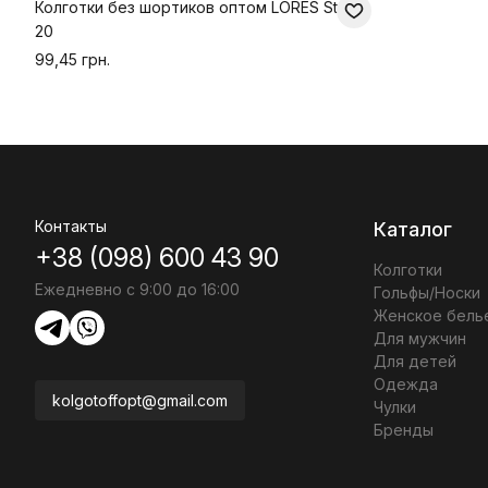
Колготки без шортиков оптом LORES Stella
20
99,45 грн.
Контакты
Каталог
+38 (098) 600 43 90
Колготки
Ежедневно с 9:00 до 16:00
Гольфы/Носки
Женское бель
Для мужчин
Для детей
Одежда
kolgotoffopt@gmail.com
Чулки
Бренды