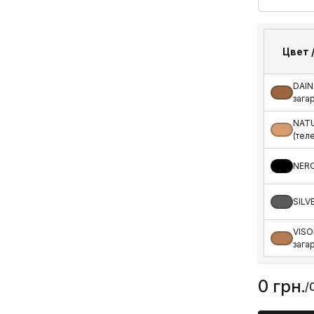
Цвет 
DAIN
загар
NAT
(тел
NERO
SILV
VISO
зага
0 грн.
/