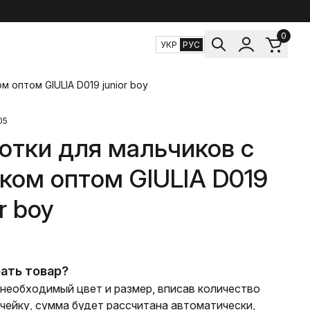
0
УКР
РУС
м оптом GIULIA D019 junior boy
05
отки для мальчиков с
ком оптом GIULIA D019
r boy
ать товар?
необходимый цвет и размер, вписав количество
ячейку, сумма будет рассчитана автоматически,