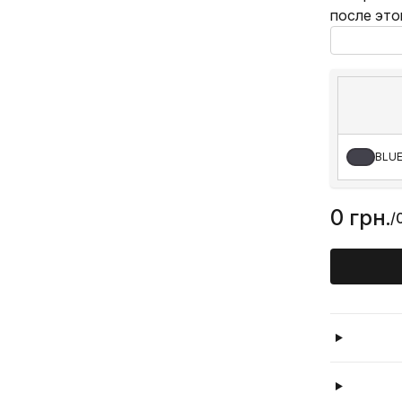
после это
BLUE
0 грн.
/