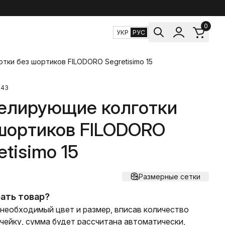
0
УКР
РУС
ки без шортиков FILODORO Segretisimo 15
243
елирующие колготки
шортиков FILODORO
etisimo 15
Размерные сетки
ать товар?
необходимый цвет и размер, вписав количество
ячейку, сумма будет рассчитана автоматически,