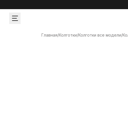
Главная
/
Колготки
/
Колготки все модели
/
Ко