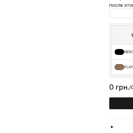
после это
NERO
PLAY
0 грн.
/