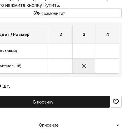
го нажмите кнопку Купить.
Як замовити?
Цвет / Размер
2
3
4
(чёрный)
A(телесный)
0 шт.
В корзину
Описание