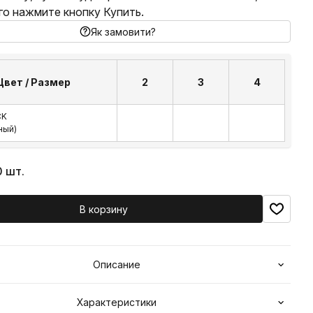
го нажмите кнопку Купить.
Як замовити?
Цвет / Размер
2
3
4
CK
ный)
0 шт.
В корзину
Описание
Характеристики