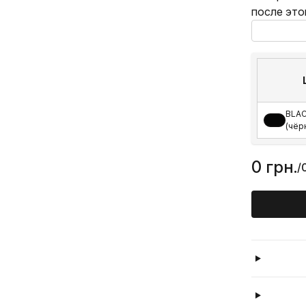
после это
BLA
(чёр
0 грн.
/